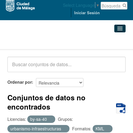
Select Language
▼
Iniciar Sesión
Conjuntos de datos
Conjuntos de datos
Organizaciones
Grupos
Ordenar por
Acerca de
Conjuntos de datos no
encontrados
Licencias:
by-sa-40
Grupos:
urbanismo-infraestructuras
Formatos:
KML