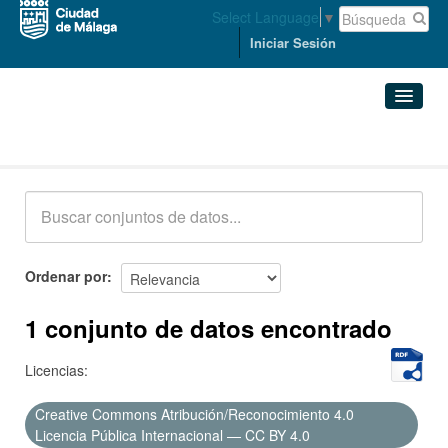
Select Language
▼
Iniciar Sesión
Conjuntos de datos
Conjuntos de datos
Organizaciones
Grupos
Ordenar por
Acerca de
1 conjunto de datos encontrado
Licencias:
Creative Commons Atribución/Reconocimiento 4.0
Licencia Pública Internacional — CC BY 4.0