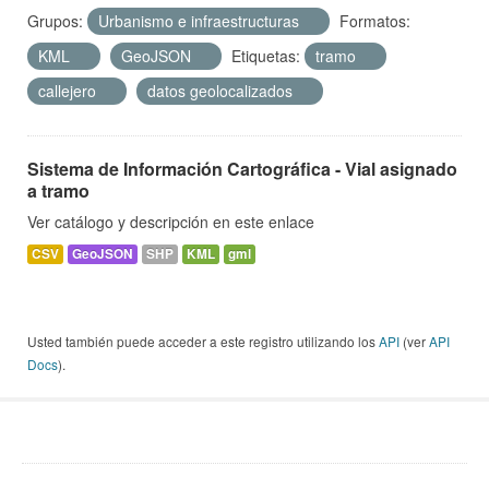
Grupos:
Urbanismo e infraestructuras
Formatos:
KML
GeoJSON
Etiquetas:
tramo
callejero
datos geolocalizados
Sistema de Información Cartográfica - Vial asignado
a tramo
Ver catálogo y descripción en este enlace
CSV
GeoJSON
SHP
KML
gml
Usted también puede acceder a este registro utilizando los
API
(ver
API
Docs
).