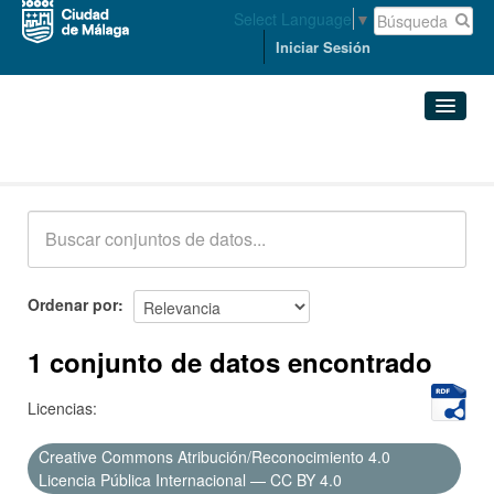
Select Language
▼
Iniciar Sesión
Conjuntos de datos
Conjuntos de datos
Organizaciones
Grupos
Ordenar por
Acerca de
1 conjunto de datos encontrado
Licencias:
Creative Commons Atribución/Reconocimiento 4.0
Licencia Pública Internacional — CC BY 4.0