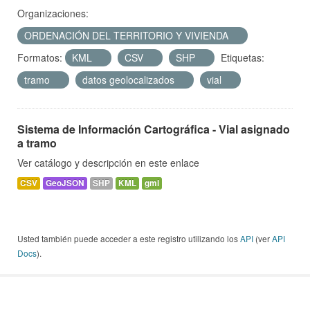
Organizaciones:
ORDENACIÓN DEL TERRITORIO Y VIVIENDA
Formatos:
KML
CSV
SHP
Etiquetas:
tramo
datos geolocalizados
vial
Sistema de Información Cartográfica - Vial asignado
a tramo
Ver catálogo y descripción en este enlace
CSV
GeoJSON
SHP
KML
gml
Usted también puede acceder a este registro utilizando los
API
(ver
API
Docs
).