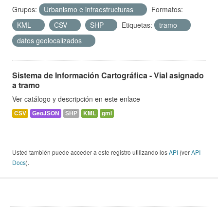
Grupos:
Urbanismo e infraestructuras
Formatos:
KML
CSV
SHP
Etiquetas:
tramo
datos geolocalizados
Sistema de Información Cartográfica - Vial asignado
a tramo
Ver catálogo y descripción en este enlace
CSV
GeoJSON
SHP
KML
gml
Usted también puede acceder a este registro utilizando los
API
(ver
API
Docs
).