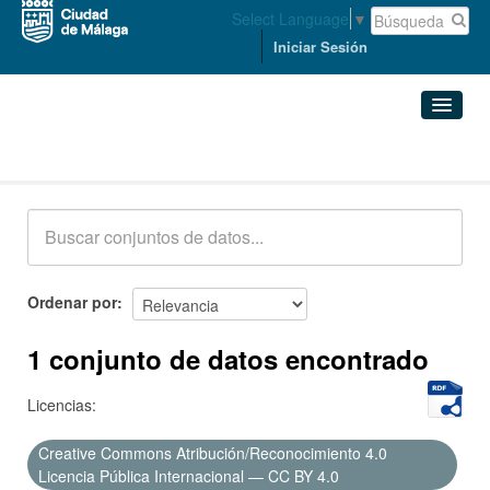
Select Language
▼
Iniciar Sesión
Conjuntos de datos
Conjuntos de datos
Organizaciones
Grupos
Ordenar por
Acerca de
1 conjunto de datos encontrado
Licencias:
Creative Commons Atribución/Reconocimiento 4.0
Licencia Pública Internacional — CC BY 4.0