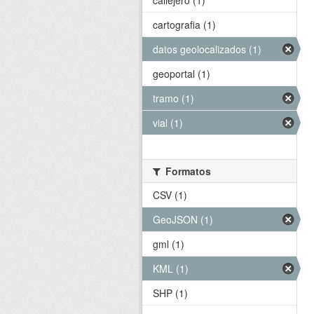
callejero (1)
cartografia (1)
datos geolocalizados (1)
geoportal (1)
tramo (1)
vial (1)
Formatos
CSV (1)
GeoJSON (1)
gml (1)
KML (1)
SHP (1)