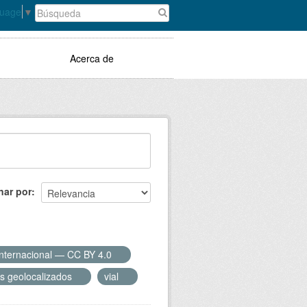
guage
▼
Acerca de
nar por
Internacional — CC BY 4.0
s geolocalizados
vial