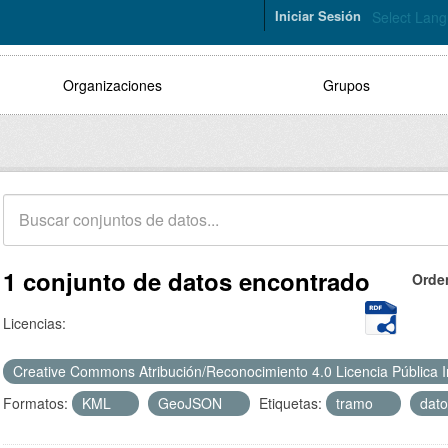
Iniciar Sesión
Select Lan
Organizaciones
Grupos
1 conjunto de datos encontrado
Orde
Licencias:
Creative Commons Atribución/Reconocimiento 4.0 Licencia Pública 
Formatos:
KML
GeoJSON
Etiquetas:
tramo
dato