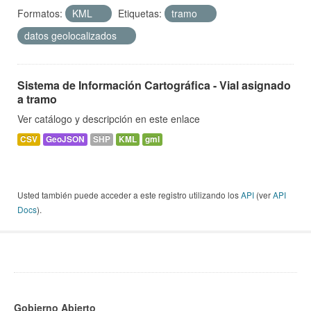
Formatos:
KML
Etiquetas:
tramo
datos geolocalizados
Sistema de Información Cartográfica - Vial asignado
a tramo
Ver catálogo y descripción en este enlace
CSV
GeoJSON
SHP
KML
gml
Usted también puede acceder a este registro utilizando los
API
(ver
API
Docs
).
Gobierno Abierto