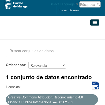
Select Language
▼
Iniciar Sesión
Conjuntos de datos
Conjuntos de datos
Organizaciones
Grupos
Ordenar por
Acerca de
1 conjunto de datos encontrado
Licencias:
Creative Commons Atribución/Reconocimiento 4.0
Licencia Pública Internacional — CC BY 4.0