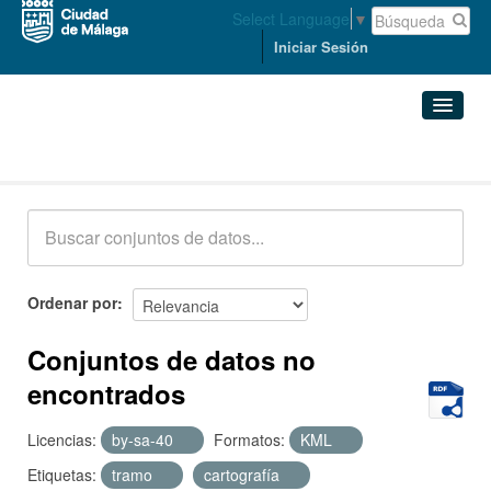
Select Language
▼
Iniciar Sesión
Conjuntos de datos
Conjuntos de datos
Organizaciones
Grupos
Ordenar por
Acerca de
Conjuntos de datos no
encontrados
Licencias:
by-sa-40
Formatos:
KML
Etiquetas:
tramo
cartografía