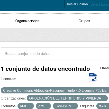
Iniciar Sesión
Select Lan
Organizaciones
Grupos
1 conjunto de datos encontrado
Orde
Licencias:
Creative Commons Atribución/Reconocimiento 4.0 Licencia Pública 
Organizaciones:
ORDENACIÓN DEL TERRITORIO Y VIVIENDA
Formatos:
KML
gml
GeoJSON
Etiquetas:
taxis