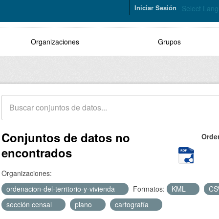
Iniciar Sesión
Select Lan
Organizaciones
Grupos
Conjuntos de datos no
Orde
encontrados
Organizaciones:
ordenacion-del-territorio-y-vivienda
Formatos:
KML
CS
sección censal
plano
cartografía