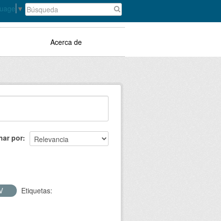
guage
▼
Acerca de
nar por
V
Etiquetas: