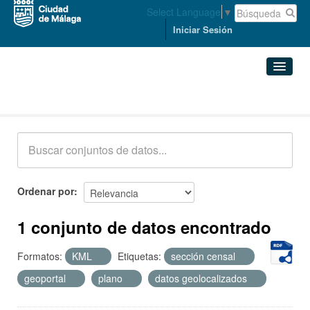
Select Language
▼
Iniciar Sesión
Conjuntos de datos
Conjuntos de datos
Organizaciones
Grupos
Ordenar por
Acerca de
1 conjunto de datos encontrado
Formatos:
KML
Etiquetas:
sección censal
geoportal
plano
datos geolocalizados