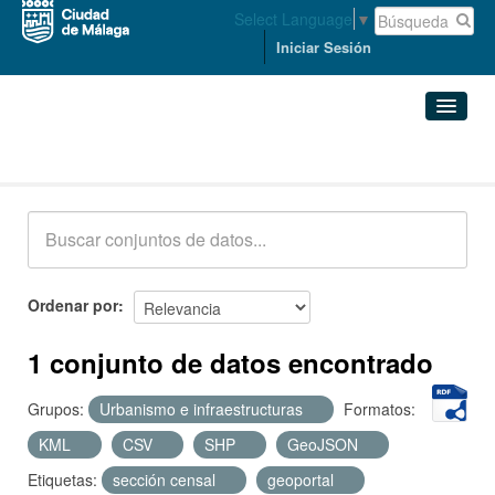
Select Language
▼
Iniciar Sesión
Conjuntos de datos
Conjuntos de datos
Organizaciones
Grupos
Ordenar por
Acerca de
1 conjunto de datos encontrado
Grupos:
Urbanismo e infraestructuras
Formatos:
KML
CSV
SHP
GeoJSON
Etiquetas:
sección censal
geoportal