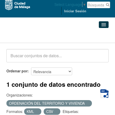
Select Language
▼
Iniciar Sesión
Conjuntos de datos
Conjuntos de datos
Organizaciones
Grupos
Ordenar por
Acerca de
1 conjunto de datos encontrado
Organizaciones:
ORDENACIÓN DEL TERRITORIO Y VIVIENDA
Formatos:
KML
CSV
Etiquetas: