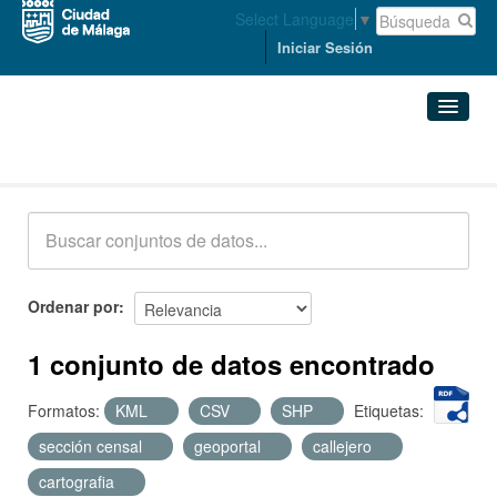
Select Language
▼
Iniciar Sesión
Conjuntos de datos
Conjuntos de datos
Organizaciones
Grupos
Ordenar por
Acerca de
1 conjunto de datos encontrado
Formatos:
KML
CSV
SHP
Etiquetas:
sección censal
geoportal
callejero
cartografia