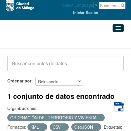
Select Language
▼
Iniciar Sesión
Conjuntos de datos
Conjuntos de datos
Organizaciones
Grupos
Ordenar por
Acerca de
1 conjunto de datos encontrado
Organizaciones:
ORDENACIÓN DEL TERRITORIO Y VIVIENDA
Formatos:
KML
CSV
GeoJSON
Etiquetas: