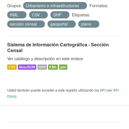
Grupos:
Urbanismo e infraestructuras
Formatos:
KML
CSV
SHP
Etiquetas:
sección censal
geoportal
plano
Sistema de Información Cartográfica - Sección
Censal
Ver catálogo y descripción en este enlace
CSV
GeoJSON
SHP
KML
gml
Usted también puede acceder a este registro utilizando los
API
(ver
API
Docs
).