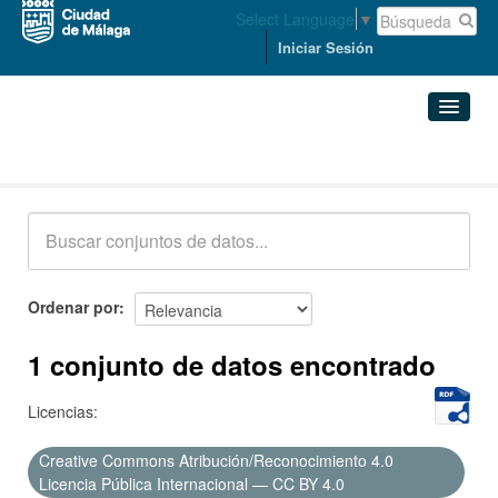
Select Language
▼
Iniciar Sesión
Conjuntos de datos
Conjuntos de datos
Organizaciones
Grupos
Ordenar por
Acerca de
1 conjunto de datos encontrado
Licencias:
Creative Commons Atribución/Reconocimiento 4.0
Licencia Pública Internacional — CC BY 4.0