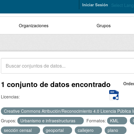
Iniciar Sesión
Select Lan
Organizaciones
Grupos
1 conjunto de datos encontrado
Orde
Licencias:
Creative Commons Atribución/Reconocimiento 4.0 Licencia Pública 
Grupos:
Urbanismo e infraestructuras
Formatos:
KML
sección censal
geoportal
callejero
plano