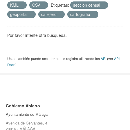
KML
CSV
Etiquetas:
sección censal
geoportal
callejero
cartografía
Por favor intente otra búsqueda.
Usted también puede acceder a este registro utilizando los
API
(ver
API
Docs
).
Gobierno Abierto
Ayuntamiento de Málaga
Avenida de Cervantes, 4
29016 - MÁLAGA.