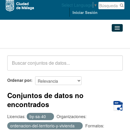
Select Language
▼
Iniciar Sesión
Conjuntos de datos
Conjuntos de datos
Organizaciones
Grupos
Ordenar por
Acerca de
Conjuntos de datos no
encontrados
Licencias:
by-sa-40
Organizaciones:
ordenacion-del-territorio-y-vivienda
Formatos: