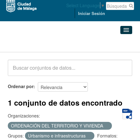
Select Language
▼
Iniciar Sesión
Conjuntos de datos
Conjuntos de datos
Organizaciones
Grupos
Ordenar por
Acerca de
1 conjunto de datos encontrado
Organizaciones:
ORDENACIÓN DEL TERRITORIO Y VIVIENDA
Grupos:
Urbanismo e infraestructuras
Formatos: