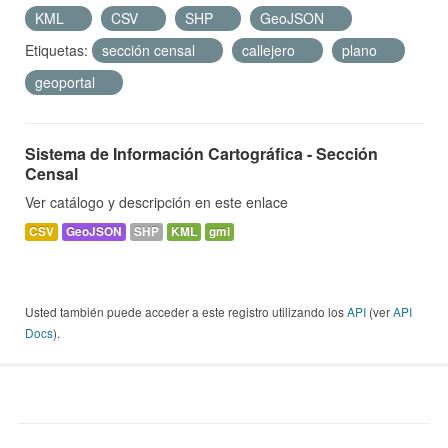
KML
CSV
SHP
GeoJSON
Etiquetas:
sección censal
callejero
plano
geoportal
Sistema de Información Cartográfica - Sección
Censal
Ver catálogo y descripción en este enlace
CSV
GeoJSON
SHP
KML
gml
Usted también puede acceder a este registro utilizando los
API
(ver
API
Docs
).