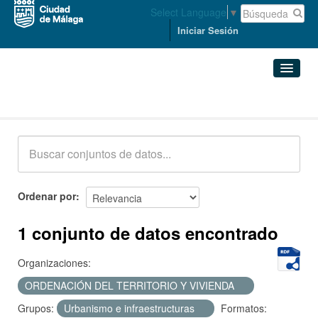
Select Language
▼
Iniciar Sesión
Conjuntos de datos
Conjuntos de datos
Organizaciones
Grupos
Ordenar por
Acerca de
1 conjunto de datos encontrado
Organizaciones:
ORDENACIÓN DEL TERRITORIO Y VIVIENDA
Grupos:
Urbanismo e infraestructuras
Formatos: