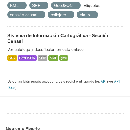
KML
SHP
GeoJSON
Etiquetas:
sección censal
callejero
plano
Sistema de Información Cartográfica - Sección
Censal
Ver catálogo y descripción en este enlace
CSV
GeoJSON
SHP
KML
gml
Usted también puede acceder a este registro utilizando los
API
(ver
API
Docs
).
Gobierno Abierto