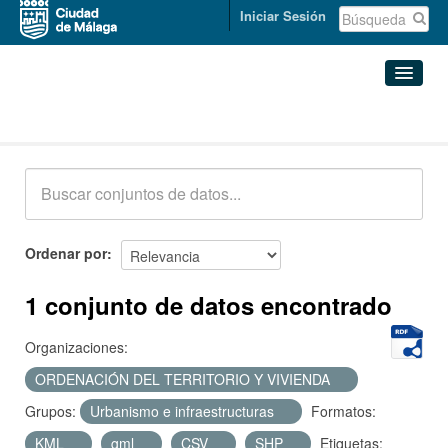
Iniciar Sesión
Conjuntos de datos
Conjuntos de datos
Organizaciones
Grupos
Ordenar por
Acerca de
1 conjunto de datos encontrado
Organizaciones:
ORDENACIÓN DEL TERRITORIO Y VIVIENDA
Grupos:
Urbanismo e infraestructuras
Formatos:
KML
gml
CSV
SHP
Etiquetas: