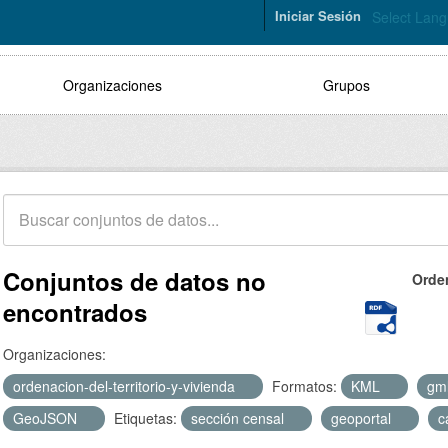
Iniciar Sesión
Select Lan
Organizaciones
Grupos
Conjuntos de datos no
Orde
encontrados
Organizaciones:
ordenacion-del-territorio-y-vivienda
Formatos:
KML
gm
GeoJSON
Etiquetas:
sección censal
geoportal
c