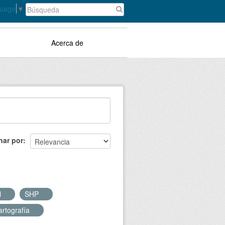
guage
▼
Acerca de
nar por
l
SHP
artografía