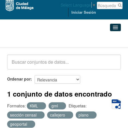
Select Language
▼
Iniciar Sesión
Conjuntos de datos
Conjuntos de datos
Organizaciones
Grupos
Ordenar por
Acerca de
1 conjunto de datos encontrado
Formatos:
KML
gml
Etiquetas:
sección censal
callejero
plano
geoportal