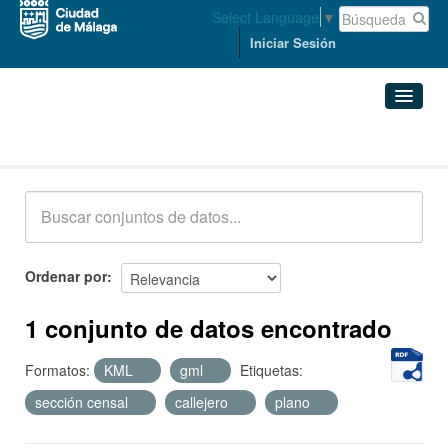
Select Language
▼
Iniciar Sesión
Conjuntos de datos
Conjuntos de datos
Organizaciones
Grupos
Ordenar por
Acerca de
1 conjunto de datos encontrado
Formatos:
KML
gml
Etiquetas:
sección censal
callejero
plano