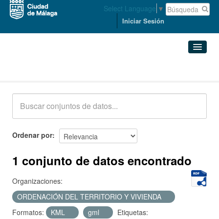
Select Language
▼
Iniciar Sesión
Conjuntos de datos
Conjuntos de datos
Organizaciones
Grupos
Ordenar por
Acerca de
1 conjunto de datos encontrado
Organizaciones:
ORDENACIÓN DEL TERRITORIO Y VIVIENDA
Formatos:
KML
gml
Etiquetas: