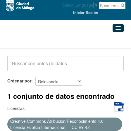
Select Language
▼
Iniciar Sesión
Conjuntos de datos
Conjuntos de datos
Organizaciones
Grupos
Ordenar por
Acerca de
1 conjunto de datos encontrado
Licencias:
Creative Commons Atribución/Reconocimiento 4.0
Licencia Pública Internacional — CC BY 4.0