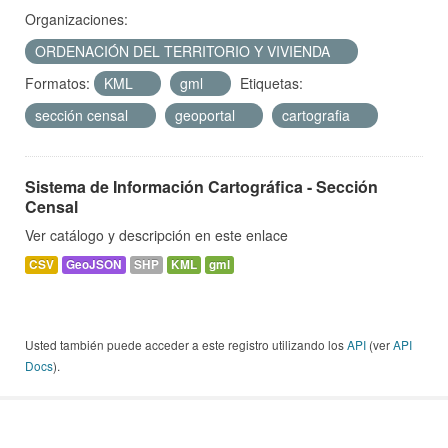
Organizaciones:
ORDENACIÓN DEL TERRITORIO Y VIVIENDA
Formatos:
KML
gml
Etiquetas:
sección censal
geoportal
cartografia
Sistema de Información Cartográfica - Sección
Censal
Ver catálogo y descripción en este enlace
CSV
GeoJSON
SHP
KML
gml
Usted también puede acceder a este registro utilizando los
API
(ver
API
Docs
).