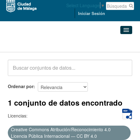
Select Language
▼
Iniciar Sesión
Conjuntos de datos
Conjuntos de datos
Organizaciones
Grupos
Ordenar por
Acerca de
1 conjunto de datos encontrado
Licencias:
Creative Commons Atribución/Reconocimiento 4.0
Licencia Pública Internacional — CC BY 4.0