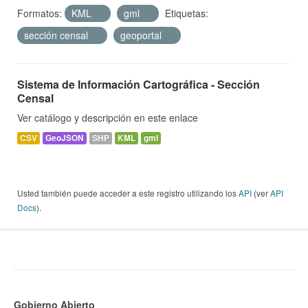
Formatos:
KML
gml
Etiquetas:
sección censal
geoportal
Sistema de Información Cartográfica - Sección
Censal
Ver catálogo y descripción en este enlace
CSV
GeoJSON
SHP
KML
gml
Usted también puede acceder a este registro utilizando los
API
(ver
API
Docs
).
Gobierno Abierto