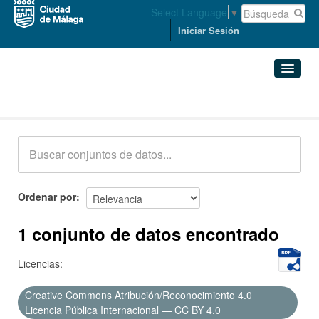
Select Language
▼
Iniciar Sesión
Conjuntos de datos
Conjuntos de datos
Organizaciones
Grupos
Ordenar por
Acerca de
1 conjunto de datos encontrado
Licencias:
Creative Commons Atribución/Reconocimiento 4.0
Licencia Pública Internacional — CC BY 4.0