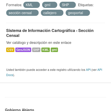
Formatos:
KML
gml
SHP
Etiquetas:
sección censal
callejero
geoportal
Sistema de Información Cartográfica - Sección
Censal
Ver catálogo y descripción en este enlace
CSV
GeoJSON
SHP
KML
gml
Usted también puede acceder a este registro utilizando los
API
(ver
API
Docs
).
Gobierno Abierto