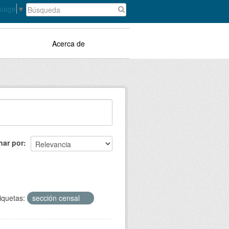
guage
▼
Acerca de
nar por
iquetas:
sección censal