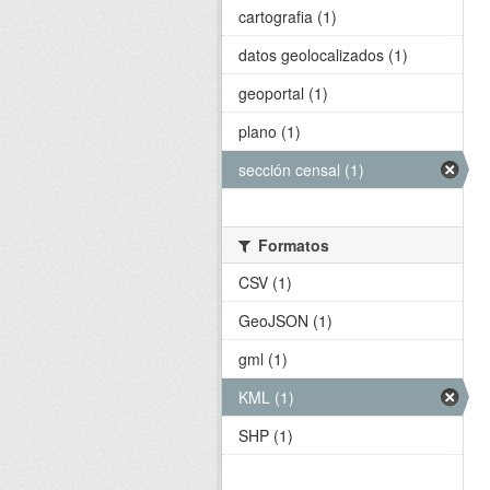
cartografia (1)
datos geolocalizados (1)
geoportal (1)
plano (1)
sección censal (1)
Formatos
CSV (1)
GeoJSON (1)
gml (1)
KML (1)
SHP (1)