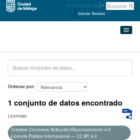
Select Language
▼
Iniciar Sesión
Conjuntos de datos
Conjuntos de datos
Organizaciones
Grupos
Ordenar por
Acerca de
1 conjunto de datos encontrado
Licencias:
Creative Commons Atribución/Reconocimiento 4.0
Licencia Pública Internacional — CC BY 4.0