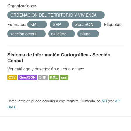
Organizaciones:
ORDENACIÓN DEL TERRITORIO Y VIVIENDA
Formatos:
KML
SHP
GeoJSON
Etiquetas:
sección censal
callejero
plano
Sistema de Información Cartográfica - Sección
Censal
Ver catálogo y descripción en este enlace
CSV
GeoJSON
SHP
KML
gml
Usted también puede acceder a este registro utilizando los
API
(ver
API
Docs
).