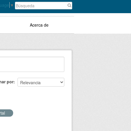
guage
▼
Acerca de
nar por
tal