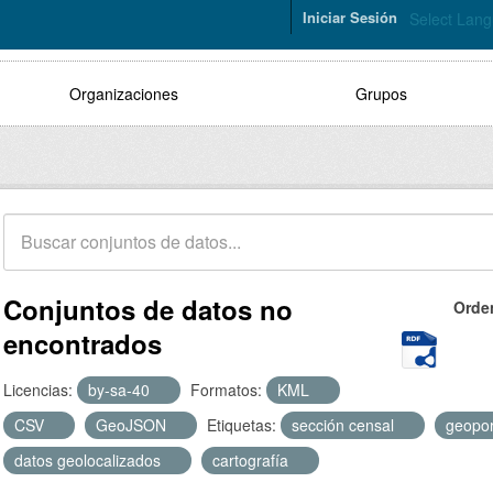
Iniciar Sesión
Select Lan
Organizaciones
Grupos
Conjuntos de datos no
Orde
encontrados
Licencias:
by-sa-40
Formatos:
KML
CSV
GeoJSON
Etiquetas:
sección censal
geopor
datos geolocalizados
cartografía