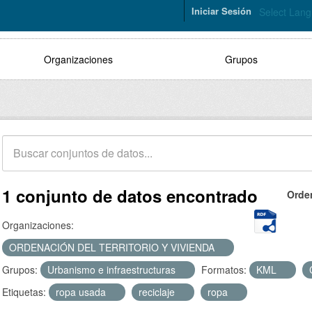
Iniciar Sesión
Select Lan
Organizaciones
Grupos
1 conjunto de datos encontrado
Orde
Organizaciones:
ORDENACIÓN DEL TERRITORIO Y VIVIENDA
Grupos:
Urbanismo e infraestructuras
Formatos:
KML
Etiquetas:
ropa usada
reciclaje
ropa