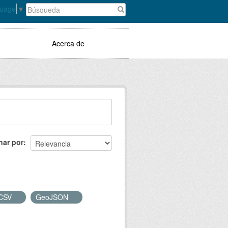
guage
▼
Acerca de
nar por
CSV
GeoJSON