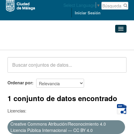
Select Language
▼
Iniciar Sesión
Conjuntos de datos
Conjuntos de datos
Organizaciones
Grupos
Ordenar por
Acerca de
1 conjunto de datos encontrado
Licencias:
Creative Commons Atribución/Reconocimiento 4.0
Licencia Pública Internacional — CC BY 4.0