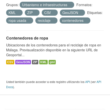
Grupos:
Urbanismo e infraestructuras
Formatos:
KML
ZIP
CSV
GeoJSON
Etiquetas:
ropa usada
reciclaje
contenedores
Contenedores de ropa
Ubicaciones de los contenedores para el reciclaje de ropa en
Málaga. Previsualización disponible en la siguiente URL de
Geoportal...
CSV
GeoJSON
ZIP
KML
gml
Usted también puede acceder a este registro utilizando los
API
(ver
API
Docs
).