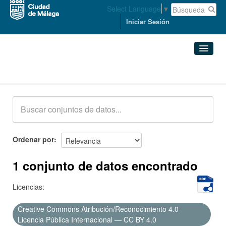
Select Language
▼
Iniciar Sesión
Conjuntos de datos
Conjuntos de datos
Organizaciones
Grupos
Ordenar por
Acerca de
1 conjunto de datos encontrado
Licencias:
Creative Commons Atribución/Reconocimiento 4.0
Licencia Pública Internacional — CC BY 4.0