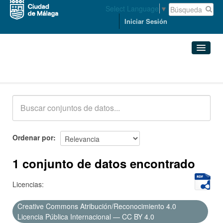
Select Language
▼
Iniciar Sesión
Conjuntos de datos
Conjuntos de datos
Organizaciones
Grupos
Ordenar por
Acerca de
1 conjunto de datos encontrado
Licencias:
Creative Commons Atribución/Reconocimiento 4.0
Licencia Pública Internacional — CC BY 4.0