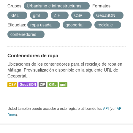
Grupos:
Urbanismo e infraestructuras
Formatos:
KML
gml
ZIP
CSV
GeoJSON
Etiquetas:
ropa usada
geoportal
reciclaje
contenedores
Contenedores de ropa
Ubicaciones de los contenedores para el reciclaje de ropa en
Málaga. Previsualización disponible en la siguiente URL de
Geoportal...
CSV
GeoJSON
ZIP
KML
gml
Usted también puede acceder a este registro utilizando los
API
(ver
API
Docs
).