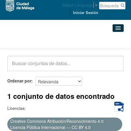
Select Language
▼
Iniciar Sesión
Conjuntos de datos
Conjuntos de datos
Organizaciones
Grupos
Ordenar por
Acerca de
1 conjunto de datos encontrado
Licencias:
Creative Commons Atribución/Reconocimiento 4.0
Licencia Pública Internacional — CC BY 4.0