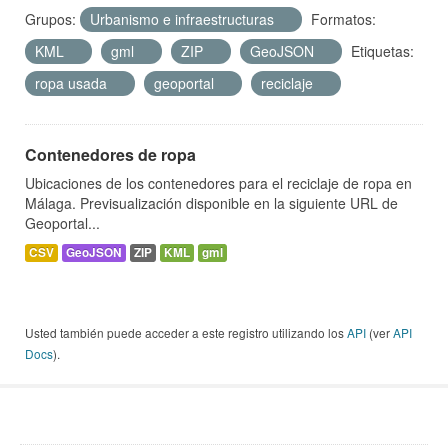
Grupos:
Urbanismo e infraestructuras
Formatos:
KML
gml
ZIP
GeoJSON
Etiquetas:
ropa usada
geoportal
reciclaje
Contenedores de ropa
Ubicaciones de los contenedores para el reciclaje de ropa en
Málaga. Previsualización disponible en la siguiente URL de
Geoportal...
CSV
GeoJSON
ZIP
KML
gml
Usted también puede acceder a este registro utilizando los
API
(ver
API
Docs
).