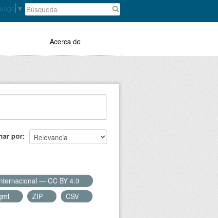
guage
▼
Acerca de
nar por
Internacional — CC BY 4.0
gml
ZIP
CSV