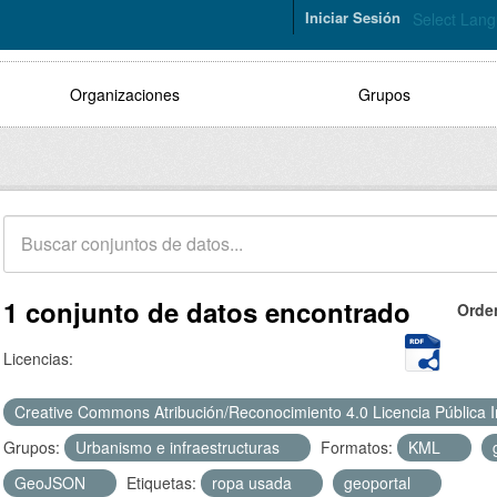
Iniciar Sesión
Select Lan
Organizaciones
Grupos
1 conjunto de datos encontrado
Orde
Licencias:
Creative Commons Atribución/Reconocimiento 4.0 Licencia Pública 
Grupos:
Urbanismo e infraestructuras
Formatos:
KML
GeoJSON
Etiquetas:
ropa usada
geoportal