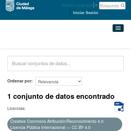
Select Language
▼
Iniciar Sesión
Conjuntos de datos
Conjuntos de datos
Organizaciones
Grupos
Ordenar por
Acerca de
1 conjunto de datos encontrado
Licencias:
Creative Commons Atribución/Reconocimiento 4.0
Licencia Pública Internacional — CC BY 4.0