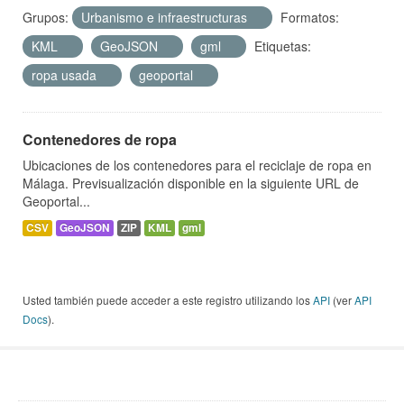
Grupos:
Urbanismo e infraestructuras
Formatos:
KML
GeoJSON
gml
Etiquetas:
ropa usada
geoportal
Contenedores de ropa
Ubicaciones de los contenedores para el reciclaje de ropa en
Málaga. Previsualización disponible en la siguiente URL de
Geoportal...
CSV
GeoJSON
ZIP
KML
gml
Usted también puede acceder a este registro utilizando los
API
(ver
API
Docs
).