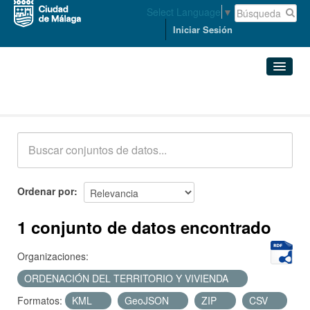
Select Language
▼
Iniciar Sesión
Conjuntos de datos
Conjuntos de datos
Organizaciones
Grupos
Ordenar por
Acerca de
1 conjunto de datos encontrado
Organizaciones:
ORDENACIÓN DEL TERRITORIO Y VIVIENDA
Formatos:
KML
GeoJSON
ZIP
CSV