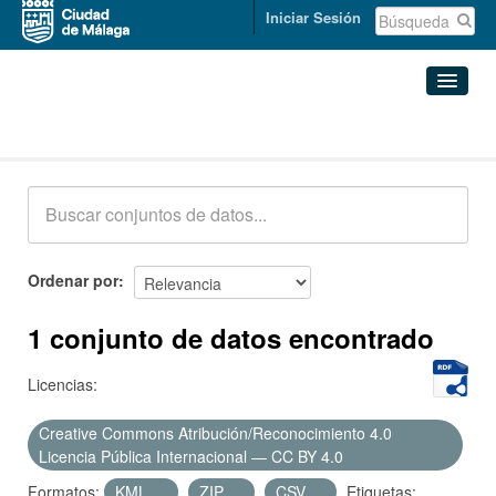
Iniciar Sesión
Conjuntos de datos
Conjuntos de datos
Organizaciones
Grupos
Ordenar por
Acerca de
1 conjunto de datos encontrado
Licencias:
Creative Commons Atribución/Reconocimiento 4.0
Licencia Pública Internacional — CC BY 4.0
Formatos:
KML
ZIP
CSV
Etiquetas: