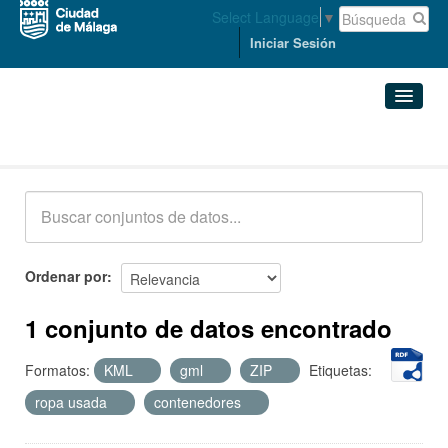
Select Language
▼
Iniciar Sesión
Conjuntos de datos
Conjuntos de datos
Organizaciones
Grupos
Ordenar por
Acerca de
1 conjunto de datos encontrado
Formatos:
KML
gml
ZIP
Etiquetas:
ropa usada
contenedores