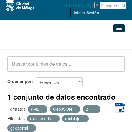
Select Language
▼
Iniciar Sesión
Conjuntos de datos
Conjuntos de datos
Organizaciones
Grupos
Ordenar por
Acerca de
1 conjunto de datos encontrado
Formatos:
KML
GeoJSON
ZIP
Etiquetas:
ropa usada
reciclaje
geoportal