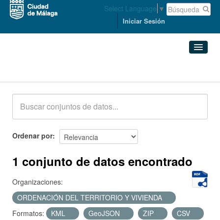
Select Language
▼
Iniciar Sesión
Conjuntos de datos
Conjuntos de datos
Organizaciones
Grupos
Ordenar por
Acerca de
1 conjunto de datos encontrado
Organizaciones:
ORDENACIÓN DEL TERRITORIO Y VIVIENDA
Formatos:
KML
GeoJSON
ZIP
CSV