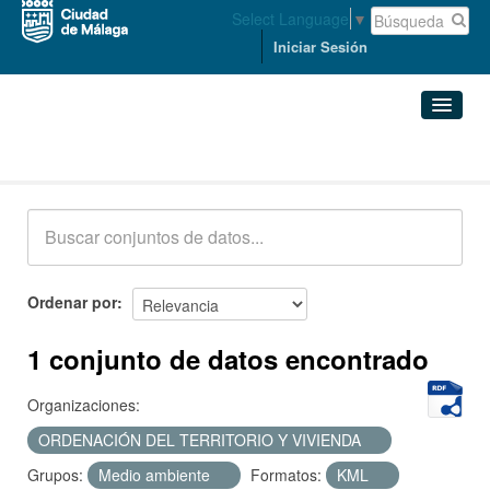
Select Language
▼
Iniciar Sesión
Conjuntos de datos
Conjuntos de datos
Organizaciones
Grupos
Ordenar por
Acerca de
1 conjunto de datos encontrado
Organizaciones:
ORDENACIÓN DEL TERRITORIO Y VIVIENDA
Grupos:
Medio ambiente
Formatos:
KML