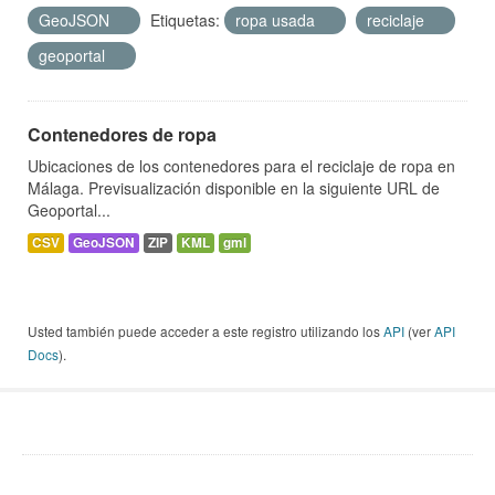
GeoJSON
Etiquetas:
ropa usada
reciclaje
geoportal
Contenedores de ropa
Ubicaciones de los contenedores para el reciclaje de ropa en
Málaga. Previsualización disponible en la siguiente URL de
Geoportal...
CSV
GeoJSON
ZIP
KML
gml
Usted también puede acceder a este registro utilizando los
API
(ver
API
Docs
).