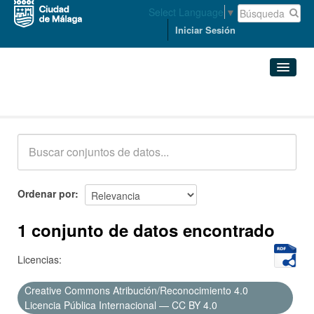
Select Language
▼
Iniciar Sesión
Conjuntos de datos
Conjuntos de datos
Organizaciones
Grupos
Ordenar por
Acerca de
1 conjunto de datos encontrado
Licencias:
Creative Commons Atribución/Reconocimiento 4.0
Licencia Pública Internacional — CC BY 4.0