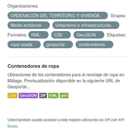
Organizaciones:
ORDENACIÓN DEL TERRITORIO Y VIVIENDA
Grupos:
Medio ambiente
Urbanismo e infraestructuras
Formatos:
KML
CSV
GeoJSON
Etiquetas:
ropa usada
geoportal
contenedores
Contenedores de ropa
Ubicaciones de los contenedores para el reciclaje de ropa en
Málaga. Previsualización disponible en la siguiente URL de
Geoportal...
CSV
GeoJSON
ZIP
KML
gml
Usted también puede acceder a este registro utilizando los
API
(ver
API
Docs
).