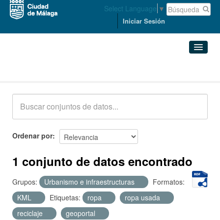
Select Language
▼
Iniciar Sesión
Conjuntos de datos
Conjuntos de datos
Organizaciones
Grupos
Ordenar por
Acerca de
1 conjunto de datos encontrado
Grupos:
Urbanismo e infraestructuras
Formatos:
KML
Etiquetas:
ropa
ropa usada
reciclaje
geoportal