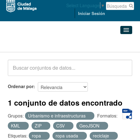
Select Language
▼
Iniciar Sesión
Conjuntos de datos
Conjuntos de datos
Organizaciones
Grupos
Ordenar por
Acerca de
1 conjunto de datos encontrado
Grupos:
Urbanismo e infraestructuras
Formatos:
KML
ZIP
CSV
GeoJSON
Etiquetas:
ropa
ropa usada
reciclaje