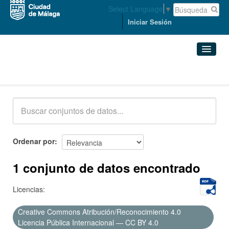
Select Language
▼
Iniciar Sesión
Conjuntos de datos
Conjuntos de datos
Organizaciones
Grupos
Ordenar por
Acerca de
1 conjunto de datos encontrado
Licencias:
Creative Commons Atribución/Reconocimiento 4.0
Licencia Pública Internacional — CC BY 4.0