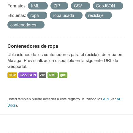
Formatos:
KML
ZIP
CSV
GeoJSON
Etiquetas:
ropa
ropa usada
reciclaje
contenedores
Contenedores de ropa
Ubicaciones de los contenedores para el reciclaje de ropa en
Málaga. Previsualización disponible en la siguiente URL de
Geoportal...
CSV
GeoJSON
ZIP
KML
gml
Usted también puede acceder a este registro utilizando los
API
(ver
API
Docs
).