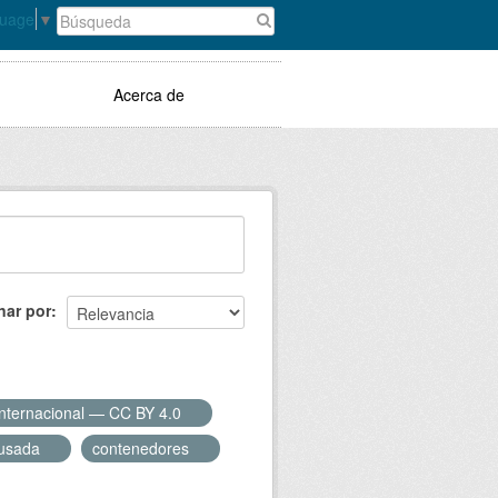
guage
▼
Acerca de
nar por
Internacional — CC BY 4.0
 usada
contenedores