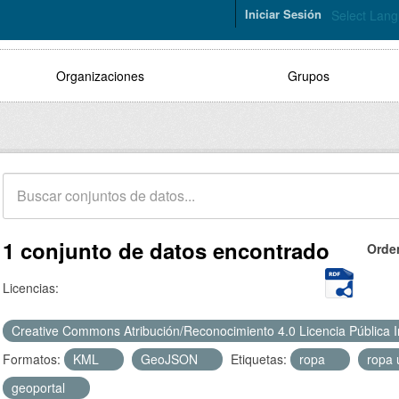
Iniciar Sesión
Select Lan
Organizaciones
Grupos
1 conjunto de datos encontrado
Orde
Licencias:
Creative Commons Atribución/Reconocimiento 4.0 Licencia Pública 
Formatos:
KML
GeoJSON
Etiquetas:
ropa
ropa
geoportal