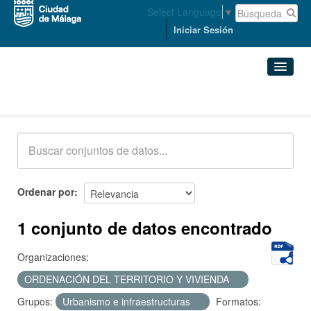
Select Language
▼
Iniciar Sesión
Conjuntos de datos
Conjuntos de datos
Organizaciones
Grupos
Ordenar por
Acerca de
1 conjunto de datos encontrado
Organizaciones:
ORDENACIÓN DEL TERRITORIO Y VIVIENDA
Grupos:
Urbanismo e infraestructuras
Formatos: