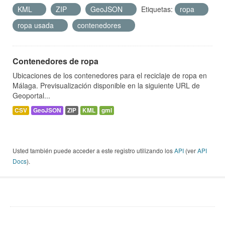
KML
ZIP
GeoJSON
Etiquetas:
ropa
ropa usada
contenedores
Contenedores de ropa
Ubicaciones de los contenedores para el reciclaje de ropa en
Málaga. Previsualización disponible en la siguiente URL de
Geoportal...
CSV
GeoJSON
ZIP
KML
gml
Usted también puede acceder a este registro utilizando los
API
(ver
API
Docs
).