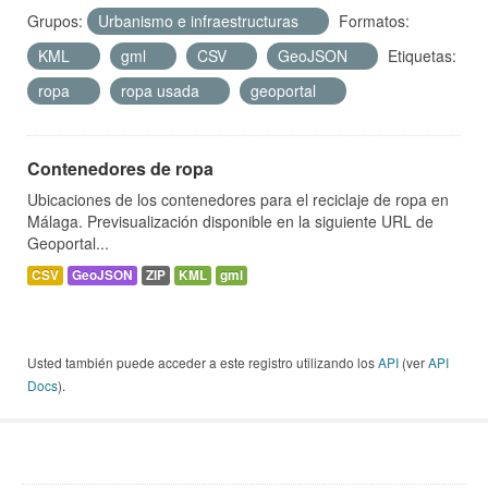
Grupos:
Urbanismo e infraestructuras
Formatos:
KML
gml
CSV
GeoJSON
Etiquetas:
ropa
ropa usada
geoportal
Contenedores de ropa
Ubicaciones de los contenedores para el reciclaje de ropa en
Málaga. Previsualización disponible en la siguiente URL de
Geoportal...
CSV
GeoJSON
ZIP
KML
gml
Usted también puede acceder a este registro utilizando los
API
(ver
API
Docs
).