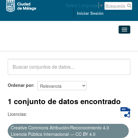
Select Language
▼
Iniciar Sesión
Conjuntos de datos
Conjuntos de datos
Organizaciones
Grupos
Ordenar por
Acerca de
1 conjunto de datos encontrado
Licencias:
Creative Commons Atribución/Reconocimiento 4.0
Licencia Pública Internacional — CC BY 4.0